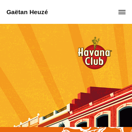
Gaëtan Heuzé 
Havana Club