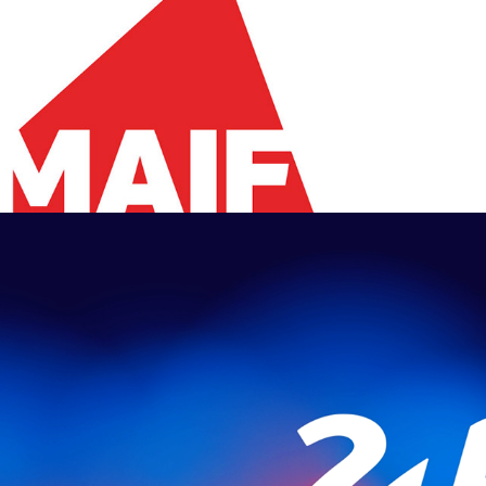
Maif
24h du Mans